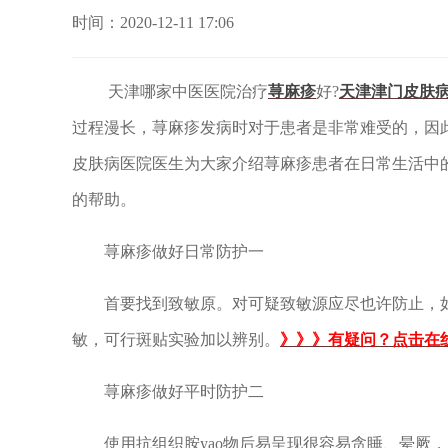
时间：2020-12-11 17:06
天津哪家中医医院治疗
荨麻疹
好?
天津津门皮肤
过程漫长，荨麻疹发病时对于患者是非常难受的，因
皮肤病医院医生为大家介绍荨麻疹患者在日常生活中
的帮助。
荨麻疹做好日常防护一
首要找到致敏原。对可疑致敏源应尽也许防止，如打
敏，可行斑贴实验加以辨别。
》》》有疑问？点击在
荨麻疹做好平时防护二
使用抗组织胺yao物后易呈现很容易贪睡、晕厥，乃