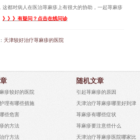
，这都对病人在医治荨麻疹上有很大的协助，一起荨麻疹
。
》》》有疑问？点击在线问诊
：
天津较好治疗荨麻疹的医院
章
随机文章
麻疹较好的医院
引起荨麻疹的原因
护理有哪些措施
天津治疗荨麻疹哪里好到津
哪些危害
荨麻疹有哪些症状
疹的方法
荨麻疹要注意些什么
治疗方法
天津治疗荨麻疹医院哪家比