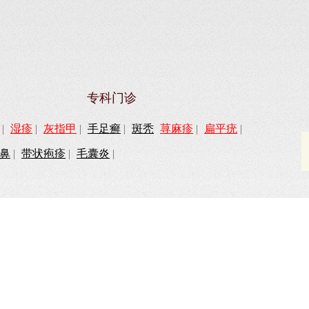
专科门诊
|
湿疹
|
灰指甲
|
手足癣
|
斑秃
荨麻疹
|
扁平疣
|
鼻
|
带状疱疹
|
毛囊炎
|