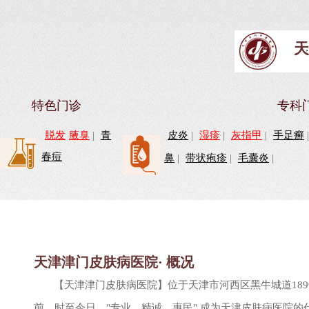
天
特色门诊
专科
脱发
腋臭
|
青
皮炎
|
湿疹
|
灰指甲
|
手足癣
春痘
鼻
|
带状疱疹
|
毛囊炎
|
天津津门皮肤病医院· 概况
【天津津门皮肤病医院】位于天津市河西区黑牛城道18
前。时至今日，"专业、精诚、惠民" 成为天津皮肤病医院的代名