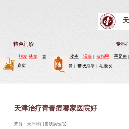
天
特色门诊
专科
脱发
腋臭
|
青
皮炎
|
湿疹
|
灰指甲
|
手足癣
春痘
鼻
|
带状疱疹
|
毛囊炎
|
天津治疗青春痘哪家医院好
来源：天津津门皮肤病医院