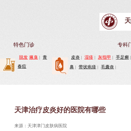
天
特色门诊
专科
脱发
腋臭
|
青
皮炎
|
湿疹
|
灰指甲
|
手足癣
春痘
鼻
|
带状疱疹
|
毛囊炎
|
天津治疗皮炎好的医院有哪些
来源：天津津门皮肤病医院